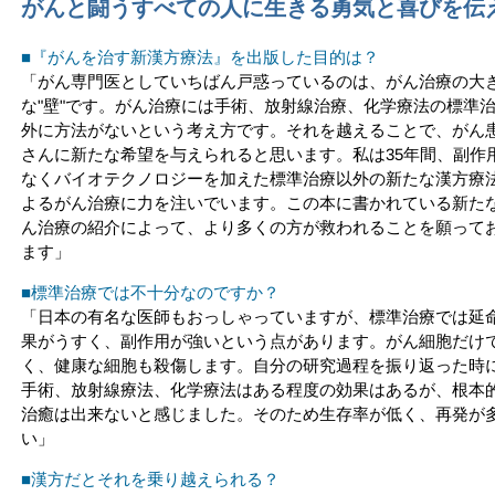
がんと闘うすべての人に生きる勇気と喜びを伝
■『がんを治す新漢方療法』を出版した目的は？
「がん専門医としていちばん戸惑っているのは、がん治療の大
な"壁"です。がん治療には手術、放射線治療、化学療法の標準
外に方法がないという考え方です。それを越えることで、がん
さんに新たな希望を与えられると思います。私は35年間、副作
なくバイオテクノロジーを加えた標準治療以外の新たな漢方療
よるがん治療に力を注いでいます。この本に書かれている新た
ん治療の紹介によって、より多くの方が救われることを願って
ます」
■標準治療では不十分なのですか？
「日本の有名な医師もおっしゃっていますが、標準治療では延
果がうすく、副作用が強いという点があります。がん細胞だけ
く、健康な細胞も殺傷します。自分の研究過程を振り返った時
手術、放射線療法、化学療法はある程度の効果はあるが、根本
治癒は出来ないと感じました。そのため生存率が低く、再発が
い」
■漢方だとそれを乗り越えられる？