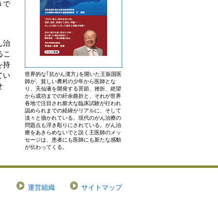
きで
ん治
るこ
を持
世界的な｢抗がん漢方｣を開いた王振国医
てい
師が、貧しい農村の少年から医師とな
せ
り、天仙液を開発する苦節、挫折、絶望
から成功までの紆余曲折と、それが世界
各地で注目され膨大な臨床試験が行われ
認められまでの経緯がリアルに、そして
淡々と描かれている。現代のがん治療の
問題点も浮き彫りにされている。がん治
療をあきらめないでと説く王医師のメッ
セージは、患者にも医師にも新たな感動
が伝わってくる。
運営組織
サイトマップ