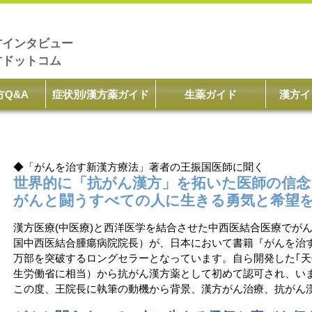
方インタビュー
方ドットコム
方Q&A
症状別/漢方薬ガイド
生薬ガイド
漢方イ
◆「がんを治す新漢方療法」著者の王振国医師に聞く
世界的に「抗がん漢方」を拓いた医師の信念
がんと闘うすべての人に生きる勇気と希望
漢方医療(中医療)と西洋医学を結合させた中西医結合医療でが
国中西医結合腫瘍病院院長）が、日本において書籍『がんを治
万部を突破するロングセラーとなっています。自ら開発した｢天
生労働省に相当）から抗がん漢方薬として初めて認可され、い
この度、王院長に執筆の動機から背景、漢方がん治療、抗がん