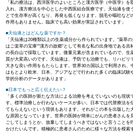
「私の療法は、西洋医学のよいところと漢方医学（中医学）を
入れ、漢方療法を中心とした中西医結合医療です。天仙液を使
とで生存率が高くなり、再発も低くなります。脱毛や嘔吐など
作用もありません。臨床でも高い効果が実証されています」
■天仙液とはどんな薬ですか？
「天仙液は20種類以上の生薬成分から作られています。"薬草の
はご楽草の宝庫""漢方の故郷"として有名な私の出身地である吉
の長白山で採取しています。微量元素が含まれているので、生
質が大変高いのです。天仙液は、予防でも治療でも、リハビリ
大きな良い作用をもたらします。世界30カ国以上で利用され、
はもとより欧米、日本、アジアなどで行われた多くの臨床試験
学的分析のデータがあります」
■日本でもっと広く伝えたい？
「多くの医師が新たな方法による治療を考えていないのも現状
す。標準治療しか行わないケースが多い。日本では代替療法を
てもらえないという現状もあります。それがこの本を出版した
な原因となっています。世界の医師が簡単にがんの患者さんを
ごしてしまうとか、放棄してしまうべきではないと言うことを
かけたいんです。積極的に患者さんのために様々な方法を模索