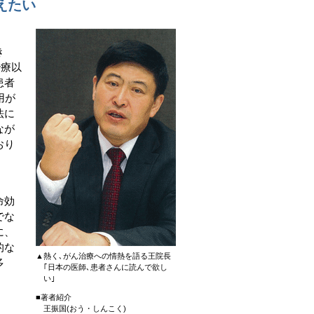
えたい
き
治療以
患者
用が
法に
なが
おり
命効
でな
に、
的な
▲熱く､がん治療への情熱を語る王院長
多
｢日本の医師､患者さんに読んで欲し
い｣
■著者紹介
王振国(おう・しんこく)