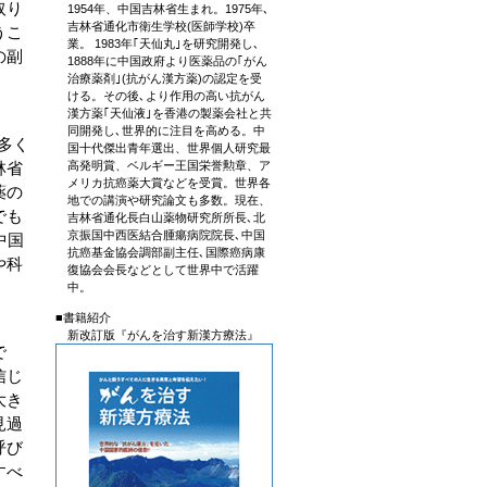
取り
1954年、中国吉林省生まれ。1975年､
吉林省通化市衛生学校(医師学校)卒
うこ
業。 1983年｢天仙丸｣を研究開発し､
の副
1888年に中国政府より医薬品の｢がん
治療薬剤｣(抗がん漢方薬)の認定を受
ける。その後､より作用の高い抗がん
漢方薬｢天仙液｣を香港の製薬会社と共
同開発し､世界的に注目を高める。中
多く
国十代傑出青年選出、世界個人研究最
林省
高発明賞、ベルギー王国栄誉勲章、ア
メリカ抗癌薬大賞などを受賞。世界各
薬の
地での講演や研究論文も多数。現在、
でも
吉林省通化長白山薬物研究所所長､北
京振国中西医結合腫瘍病院院長､中国
中国
抗癌基金協会調部副主任､国際癌病康
や科
復協会会長などとして世界中で活躍
中。
■書籍紹介
新改訂版『がんを治す新漢方療法』
で
信じ
大き
見過
呼び
すべ