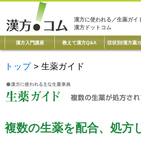
漢方に使われる／生薬ガイ
漢方ドットコム
漢方入門講座
教えて漢方Q&A
症状別/漢方薬
トップ
生薬ガイド
複数の生薬を配合、処方