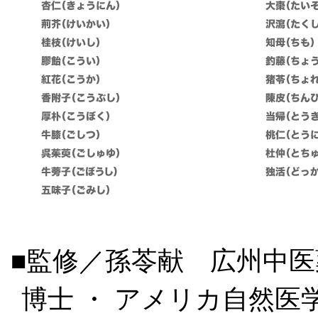
■監修／孫苓献 広州中
博士 ・ アメリカ自然医